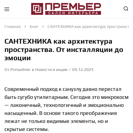
Премьер
Крупнейший
—
в
Салон
Абакане
Главная
Блог
САНТЕХНИКА как архитектура пространства
Интерьера
специализированный
—
магазин
САНТЕХНИКА как архитектура
Абакан
интерьерного
направления
пространства. От инсталляции до
эмоции
От
Primadmin
в
Новости и акции
09.12.2025
Современный подход к санузлу давно перестал
быть сугубо утилитарным. Сегодня это микрокосм
— лаконичный, технологичный и эмоционально
насыщенный. В основе такого преображения
лежат не только видимые элементы, но и
скрытые системы.