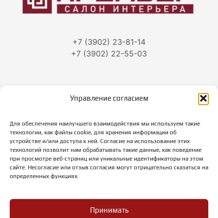
+7 (3902) 23-81-14
+7 (3902) 22-55-03
Управление согласием
г. Абакан, ул.Тараса Шевченко, 86
Для обеспечения наилучшего взаимодействия мы используем такие
Режим работы:
технологии, как файлы cookie, для хранения информации об
пн-пт: с 10-00 до 19-00
устройстве и/или доступа к ней. Согласие на использование этих
суббота: с 10-00 до 18-00
технологий позволит нам обрабатывать такие данные, как поведение
при просмотре веб-страниц или уникальные идентификаторы на этом
вс: выходной
сайте. Несогласие или отзыв согласия могут отрицательно сказаться на
определенных функциях.
Принимать