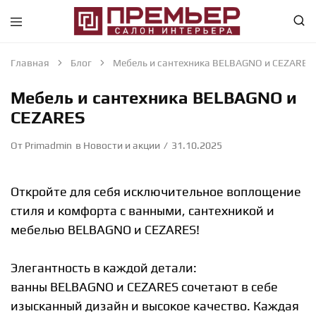
Премьер
Крупнейший
—
в
Салон
Абакане
Главная
Блог
Мебель и сантехника BELBAGNO и CEZARES
Интерьера
специализированный
—
магазин
Мебель и сантехника BELBAGNO и
Абакан
интерьерного
направления
CEZARES
От
Primadmin
в
Новости и акции
31.10.2025
Откройте для себя исключительное воплощение
стиля и комфорта с ванными, сантехникой и
мебелью BELBAGNO и CEZARES!
Элегантность в каждой детали:
ванны BELBAGNO и CEZARES сочетают в себе
изысканный дизайн и высокое качество. Каждая