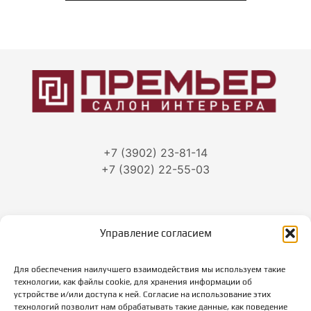
+7 (3902) 23-81-14
+7 (3902) 22-55-03
Управление согласием
г. Абакан, ул.Тараса Шевченко, 86
Для обеспечения наилучшего взаимодействия мы используем такие
Режим работы:
технологии, как файлы cookie, для хранения информации об
пн-пт: с 10-00 до 19-00
устройстве и/или доступа к ней. Согласие на использование этих
суббота: с 10-00 до 18-00
технологий позволит нам обрабатывать такие данные, как поведение