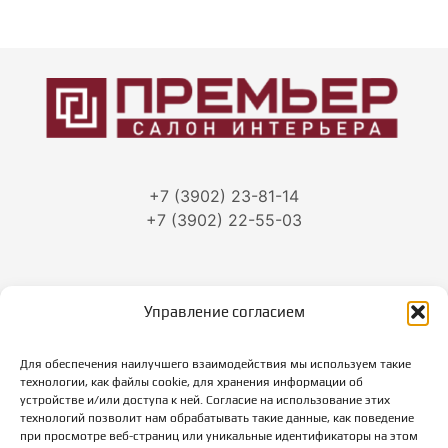
+7 (3902) 23-81-14
+7 (3902) 22-55-03
Управление согласием
г. Абакан, ул.Тараса Шевченко, 86
Для обеспечения наилучшего взаимодействия мы используем такие
Режим работы:
технологии, как файлы cookie, для хранения информации об
пн-пт: с 10-00 до 19-00
устройстве и/или доступа к ней. Согласие на использование этих
суббота: с 10-00 до 18-00
технологий позволит нам обрабатывать такие данные, как поведение
при просмотре веб-страниц или уникальные идентификаторы на этом
вс: выходной