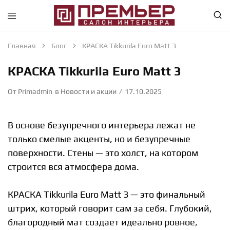
Премьер
Крупнейший
—
в
Салон
Абакане
Главная
Блог
КРАСКА Tikkurila Euro Matt 3
Интерьера
специализированный
—
магазин
КРАСКА Tikkurila Euro Matt 3
Абакан
интерьерного
направления
От
Primadmin
в
Новости и акции
17.10.2025
В основе безупречного интерьера лежат не
только смелые акценты, но и безупречные
поверхности. Стены — это холст, на котором
строится вся атмосфера дома.
КРАСКА Tikkurila Euro Matt 3 — это финальный
штрих, который говорит сам за себя. Глубокий,
благородный мат создает идеально ровное,