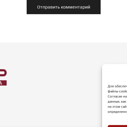
г. 
Для обеспе
Реж
файлы cooki
пн-
Согласие на
данные, ка
суб
на этом сай
вс:
определенн