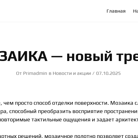
Г. АБАКАН, УЛ. ТАРАСА ШЕВЧЕНКО, 86
Главная
Н
ЗАИКА — новый тре
От
Primadmin
в
Новости и акции
07.10.2025
, чем просто способ отделки поверхности. Мозаика
ра, способный преобразить восприятие пространения
еповторимые тактильные ощущения и задает архитек
дартных решений, мозаичное полотно позволяет созд