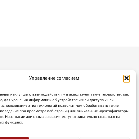
Управление согласием
Абакан, ул.Тараса Шевченко, 86
чения наилучшего взаимодействия мы используем такие технологии, как
им работы:
e, для хранения информации об устройстве и/или доступа к ней.
пт: с 10-00 до 19-00
 использование этих технологий позволит нам обрабатывать такие
к поведение при просмотре веб-страниц или уникальные идентификаторы
бота: с 10-00 до 18-00
те. Несогласие или отзыв согласия могут отрицательно сказаться на
 выходной
ых функциях.