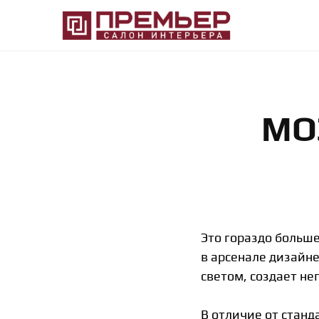
Премьер
Крупнейший
—
в
Салон
Абакане
Интерьера
специализированный
—
магазин
Абакан
интерьерного
направления
МО
Это гораздо больше
в арсенале дизайне
светом, создает н
В отличие от стан