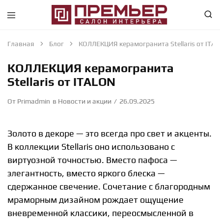
Премьер
Крупнейший
—
в
Салон
Абакане
Главная
Блог
КОЛЛЕКЦИЯ керамогранита Stellaris от ITA
Интерьера
специализированный
—
магазин
КОЛЛЕКЦИЯ керамогранита
Абакан
интерьерного
направления
Stellaris от ITALON
От
Primadmin
в
Новости и акции
26.09.2025
Золото в декоре — это всегда про свет и акценты.
В коллекции Stellaris оно использовано с
виртуозной точностью. Вместо пафоса —
элегантность, вместо яркого блеска —
сдержанное свечение. Сочетание с благородным
мраморным дизайном рождает ощущение
вневременной классики, переосмысленной в