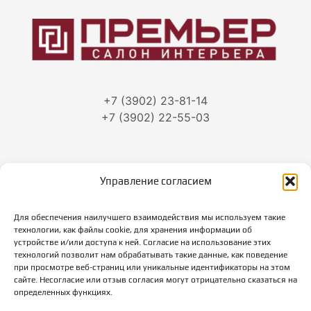
+7 (3902) 23-81-14
+7 (3902) 22-55-03
Управление согласием
г. Абакан, ул.Тараса Шевченко, 86
Для обеспечения наилучшего взаимодействия мы используем такие
Режим работы:
технологии, как файлы cookie, для хранения информации об
пн-пт: с 10-00 до 19-00
устройстве и/или доступа к ней. Согласие на использование этих
суббота: с 10-00 до 18-00
технологий позволит нам обрабатывать такие данные, как поведение
при просмотре веб-страниц или уникальные идентификаторы на этом
вс: выходной
сайте. Несогласие или отзыв согласия могут отрицательно сказаться на
определенных функциях.