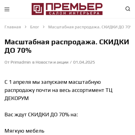
Премьер
Крупнейший
—
в
Салон
Абакане
Главная
Блог
Масштабная распродажа. СКИДКИ ДО 70%
Интерьера
специализированный
—
магазин
Масштабная распродажа. СКИДКИ
Абакан
интерьерного
направления
ДО 70%
От
Primadmin
в
Новости и акции
01.04.2025
С 1 апреля мы запускаем масштабную
распродажу почти на весь ассортимент ТЦ
ДЕКОРУМ
Вас ждут СКИДКИ ДО 70% на:
Мягкую мебель