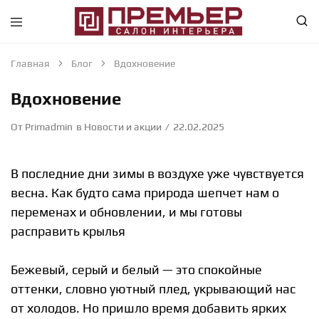
Премьер
Крупнейший
—
в
Салон
Абакане
Главная
Блог
Вдохновение
Интерьера
специализированный
—
магазин
Вдохновение
Абакан
интерьерного
направления
От
Primadmin
в
Новости и акции
22.02.2025
В последние дни зимы в воздухе уже чувствуется
весна. Как будто сама природа шепчет нам о
переменах и обновлении, и мы готовы
расправить крылья
Бежевый, серый и белый — это спокойные
оттенки, словно уютный плед, укрывающий нас
от холодов. Но пришло время добавить ярких