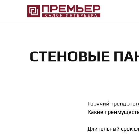
Премьер
Крупнейший
—
в
Салон
Абакане
Интерьера
специализированный
—
магазин
Абакан
интерьерного
направления
СТЕНОВЫЕ ПА
Горячий тренд этог
Какие преимущест
Длительный срок сл