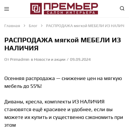
Премьер
Крупнейший
—
в
Салон
Абакане
Главная
Блог
РАСПРОДАЖА мягкой МЕБЕЛИ ИЗ НАЛИЧИ
Интерьера
специализированный
—
магазин
РАСПРОДАЖА мягкой МЕБЕЛИ ИЗ
Абакан
интерьерного
направления
НАЛИЧИЯ
От
Primadmin
в
Новости и акции
09.09.2024
Осенняя распродажа — снижение цен на мягкую
мебель до 55%!
Диваны, кресла, комплекты ИЗ НАЛИЧИЯ
становятся ещё красивее и удобнее, если вы
можете их купить и существенно сэкономить при
этом