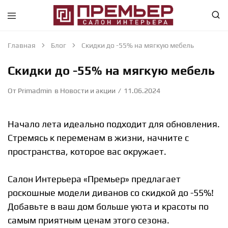
Премьер
Крупнейший
—
в
Салон
Абакане
Главная
Блог
Скидки до -55% на мягкую мебель
Интерьера
специализированный
—
магазин
Скидки до -55% на мягкую мебель
Абакан
интерьерного
направления
От
Primadmin
в
Новости и акции
11.06.2024
Начало лета идеально подходит для обновления.
Стремясь к переменам в жизни, начните с
пространства, которое вас окружает.
Салон Интерьера «Премьер» предлагает
роскошные модели диванов со скидкой до -55%!
Добавьте в ваш дом больше уюта и красоты по
самым приятным ценам этого сезона.