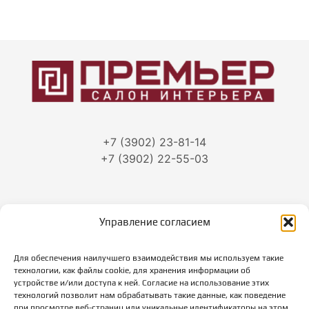
+7 (3902) 23-81-14
+7 (3902) 22-55-03
Управление согласием
г. Абакан, ул.Тараса Шевченко, 86
Для обеспечения наилучшего взаимодействия мы используем такие
Режим работы:
технологии, как файлы cookie, для хранения информации об
пн-пт: с 10-00 до 19-00
устройстве и/или доступа к ней. Согласие на использование этих
суббота: с 10-00 до 18-00
технологий позволит нам обрабатывать такие данные, как поведение
при просмотре веб-страниц или уникальные идентификаторы на этом