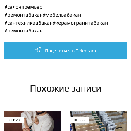
#салонпремьер
#ремонтабакан
#мебельабакан
#сантехникаабакан
#керамогранитабакан
#ремонтабакан
Поделиться в Telegram
Похожие записи
ФЕВ
23
ФЕВ
22