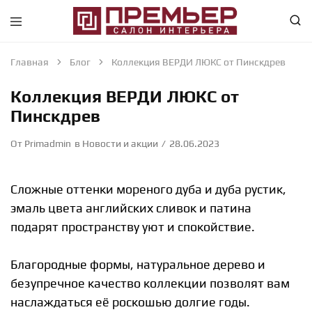
Премьер
Крупнейший
—
в
Салон
Абакане
Главная
Блог
Коллекция ВЕРДИ ЛЮКС от Пинскдрев
Интерьера
специализированный
—
магазин
Коллекция ВЕРДИ ЛЮКС от
Абакан
интерьерного
направления
Пинскдрев
От
Primadmin
в
Новости и акции
28.06.2023
Сложные оттенки мореного дуба и дуба рустик,
эмаль цвета английских сливок и патина
подарят пространству уют и спокойствие.
Благородные формы, натуральное дерево и
безупречное качество коллекции позволят вам
наслаждаться её роскошью долгие годы.