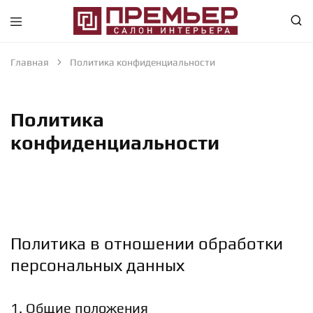
Премьер
Крупнейший
—
в
Салон
Абакане
Главная
Политика конфиденциальности
Интерьера
специализированный
—
магазин
Абакан
интерьерного
направления
Политика
конфиденциальности
Политика в отношении обработки
персональных данных
1. Общие положения