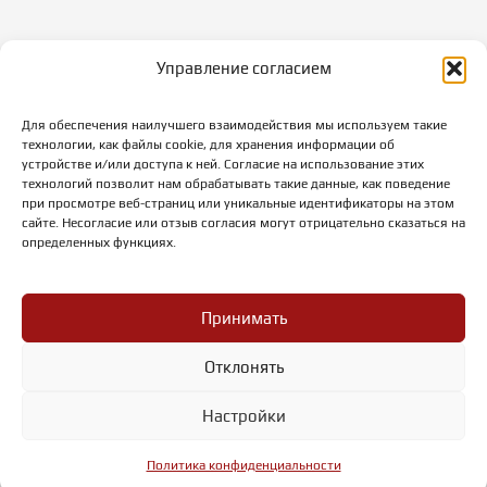
Управление согласием
г. Абакан, ул.Тараса Шевченко, 86
Для обеспечения наилучшего взаимодействия мы используем такие
Режим работы:
технологии, как файлы cookie, для хранения информации об
пн-пт: с 10-00 до 19-00
устройстве и/или доступа к ней. Согласие на использование этих
суббота: с 10-00 до 18-00
технологий позволит нам обрабатывать такие данные, как поведение
при просмотре веб-страниц или уникальные идентификаторы на этом
вс: выходной
сайте. Несогласие или отзыв согласия могут отрицательно сказаться на
определенных функциях.
Принимать
©2023 Премьер - Салон Интерьера - Абакан. Все права
Отклонять
защищены.
Настройки
Политика конфиденциальности
Политика обработки Cookies
Политика конфиденциальности