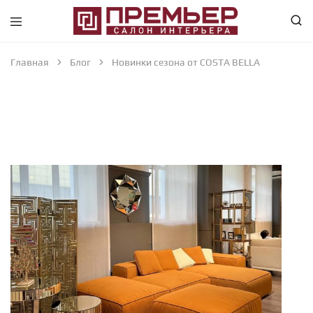
Премьер
Крупнейший
—
в
Салон
Абакане
Главная
Блог
Новинки сезона от COSTA BELLA
Интерьера
специализированный
—
магазин
Абакан
интерьерного
направления